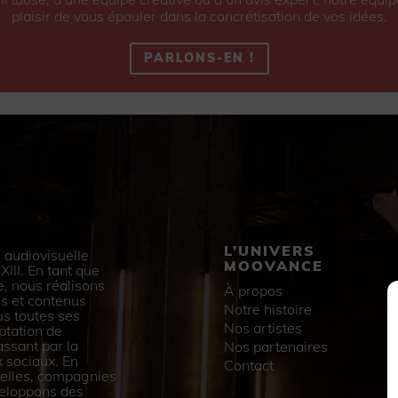
plaisir de vous épauler dans la concrétisation de vos idées.
PARLONS-EN !
L’UNIVERS
 audiovisuelle
MOOVANCE
III. En tant que
e, nous réalisons
À propos
s et contenus
Notre histoire
us toutes ses
Nos artistes
ptation de
assant par la
Nos partenaires
 sociaux. En
Contact
urelles, compagnies
veloppons des