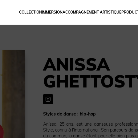
COLLECTION
IMMERSION
ACCOMPAGNEMENT ARTISTIQUE
PRODUCT
ANISSA
GHETTOST
Styles de danse : hip-hop
Anissa, 25 ans, est une danseuse professionn
Style, connu à l’international. Son parcours da
du commun, la danse étant pour elle bien plus qu