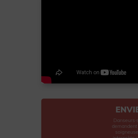
ENVI
Danseurs·se
demandent q
soigneuse
interprète 