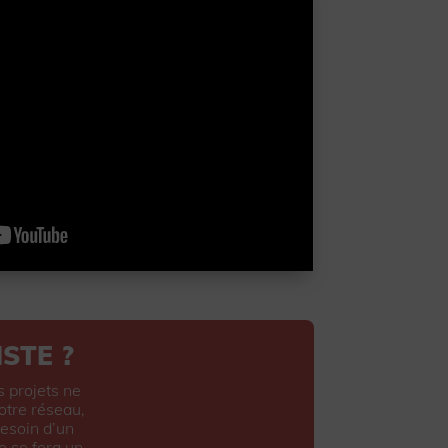
STE ?
s projets ne
otre réseau,
esoin d’un
e se fera un