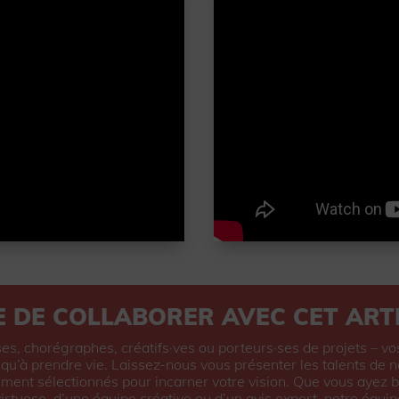
E DE COLLABORER AVEC CET ARTI
s, chorégraphes, créatifs·ves ou porteurs·ses de projets – vo
u’à prendre vie. Laissez-nous vous présenter les talents de n
ment sélectionnés pour incarner votre vision. Que vous ayez b
virtuose, d’une équipe créative ou d’un avis expert, notre équip