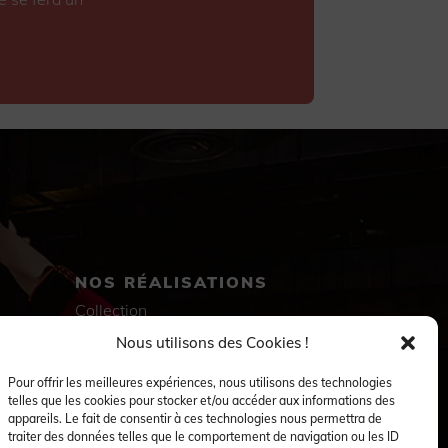
NOS RÉALISATIONS
Collection
Immersion
Nous utilisons des Cookies !
Accompagnement artistique
Production créative
Pour offrir les meilleures expériences, nous utilisons des technologies
Danseuses et danseurs
telles que les cookies pour stocker et/ou accéder aux informations des
Musiciennes et musiciens
appareils. Le fait de consentir à ces technologies nous permettra de
Créatrices et créateurs
traiter des données telles que le comportement de navigation ou les ID