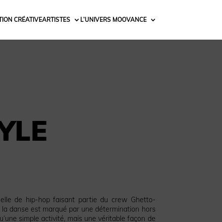
ION CRÉATIVE
ARTISTES
L’UNIVERS MOOVANCE
YLE
elle de hip-hop faisant partie du crew Ghetto-
ns la danse est marqué par une détermination hors
’une simple activité, mais une véritable façon de