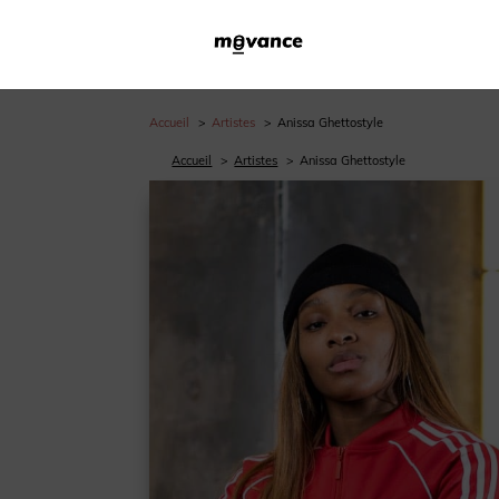
Accueil
Artistes
Anissa Ghettostyle
Accueil
Artistes
Anissa Ghettostyle