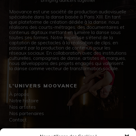
Moovance est une société de production audiovisuelle
spécialisée dans la danse basée à Paris XIII. En tant
que plateforme de création dédiée à la danse, nous
réalisons des courts-métrages, des documentaires et
contenus digitaux mettant en lumière la danse sous
toutes ses formes. Notre expertise s’étend de la
captation de spectacles à la réalisation de clips, en
passant par la production de contenus pour les
réseaux sociaux. En collaboration avec des institutions
culturelles, compagnies de danse, artistes et marques,
nous développons des projets engagés qui valorisent
la danse comme vecteur de transformation sociale.
L’UNIVERS MOOVANCE
À propos
Notre histoire
Nos artistes
Nos partenaires
Contact
NOS RÉALISATIONS