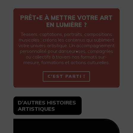
PRÊT•E À METTRE VOTRE ART
EN LUMIÈRE ?
Teasers, captations, portraits, compositions
musicales : créons les contenus qui subliment
votre univers artistique. Un accompagnement
personnalisé pour danseur•ses, compagnies
ou collectifs à travers nos formats sur-
mesure, formations et actions culturelles.
C'EST PARTI !
D’AUTRES HISTOIRES
ARTISTIQUES