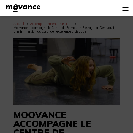
Accueil
Accompagnement artistique
Moovance accompagne le Centre de Formation Pietragalla-Derouault :
Une immersion au cœur de l’excellence artistique
MOOVANCE
ACCOMPAGNE LE
CENTRE DE