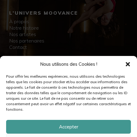
L’UNIVERS MOOVANCE
À propos
Notre histoire
Nos artistes
Nos partenaires
Contact
NOS RÉALISATIONS
Nous utilisons des Cookies !
Collection
Pour offrir les meilleures expériences, nous utilisons des technologies
Immersion
telles que les cookies pour stocker et/ou accéder aux informations des
Accompagnement artistique
appareils. Le fait de consentir à ces technologies nous permettra de
Production créative
traiter des données telles que le comportement de navigation ou les ID
Danseuses et danseurs
uniques sur ce site. Le fait de ne pas consentir ou de retirer son
Musiciennes et musiciens
consentement peut avoir un effet négatif sur certaines caractéristiques et
Créatrices et créateurs
fonctions.
Accepter