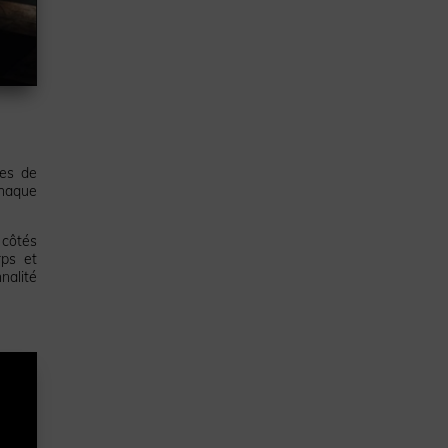
es de
Chaque
 côtés
rps et
nalité