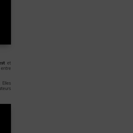
est
et
 entre
 Elles
ateurs