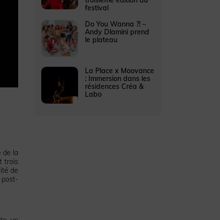
festival
Do You Wanna ?! –
Andy Dlamini prend
le plateau
La Place x Moovance
: Immersion dans les
résidences Créa &
Labo
e de la
 trois
ité de
 post-
ite un