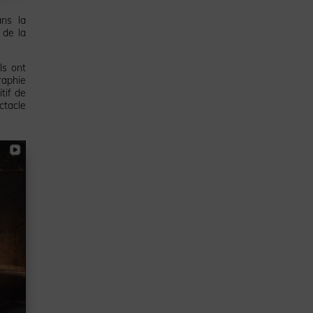
ns la
 de la
ls ont
raphie
tif de
ctacle