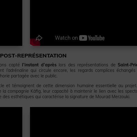
 POST-REPRÉSENTATION
vons capté
l’instant d’après
lors des représentations de
Saint-Pri
 l’adrénaline qui circule encore, les regards complices échangés
orie partagée avec le public.
e et témoignent de cette dimension humaine essentielle au projet.
 la compagnie Käfig, leur capacité à maintenir le lien avec les spect
e des esthétiques qui caractérise la signature de Mourad Merzouki.