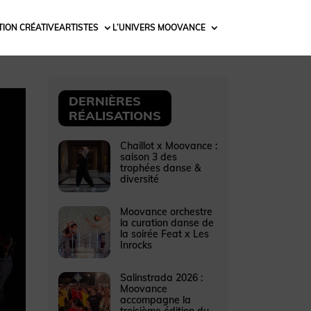
ION CRÉATIVE
ARTISTES
L’UNIVERS MOOVANCE
DERNIÈRES
RÉALISATIONS
Chaillot x Moovance :
saison 3 des
trophées danse &
diversité
Moovance orchestre
la curation danse de
la soirée Feat x Les
Inrocks
Salinstrada 2026 :
Moovance
accompagne la
troisième édition du