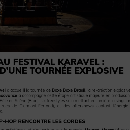
AU FESTIVAL KARAVEL :
 D’UNE TOURNÉE EXPLOSIVE
vel
a accueilli la tournée de
Boxe Boxe Brasil
, la re-création explosiv
oovance
a accompagné cette étape artistique majeure en produisant
 Pôle en Scène (Bron), six freestyles solo mettant en lumière la singular
rues de Clermont-Ferrand), et des aftershows captant l’énergie
d.
HIP-HOP RENCONTRE LES CORDES
s artistiques et d’ouverture sur le monde,
Mourad Merzouki
revis