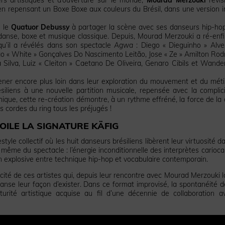
n repensant un Boxe Boxe aux couleurs du Brésil, dans une version i
e le
Quatuor Debussy
à partager la scène avec ses danseurs hip-ho
e danse, boxe et musique classique. Depuis, Mourad Merzouki a ré-enfi
 qu’il a révélés dans son spectacle
Agwa
: Diego « Dieguinho » Alv
o « White » Gonçalves Do Nascimento Leitão, Jose « Ze » Amilton Rod
Silva, Luiz « Cleiton » Caetano De Oliveira, Genaro Cibils et Wander
ener encore plus loin dans leur exploration du mouvement et du mét
siliens à une nouvelle partition musicale, repensée avec la complic
ique, cette re-création démontre, à un rythme effréné, la force de la
s cordes du ring tous les préjugés !
OILE LA SIGNATURE KÄFIG
tyle collectif où les huit danseurs brésiliens libèrent leur virtuosité d
ême du spectacle : l’énergie inconditionnelle des interprètes cariocas
ion explosive entre technique hip-hop et vocabulaire contemporain.
icité de ces artistes qui, depuis leur rencontre avec Mourad Merzouki l
danse leur façon d’exister. Dans ce format improvisé, la spontanéité d
rité artistique acquise au fil d’une décennie de collaboration a