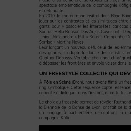
spectacle emblématique de la compagnie Käfig e
et détonante.
En 2010, le chorégraphe invitait dans Boxe Box
jouer sur les contrastes et les similitudes entr
gants pour y associer les interprètes cariocas
Santos, Helio Robson Dos Anjos Cavalcanti, Dieg
Junior, Alexsandro « Pitt » Soares Campanha Da 
Sorriso » Martins Neves.
Leur lançant un nouveau défi, celui de les emm
des genres, il adapte la danse des artistes bré
Quatuor Debussy. Véritable challenge chorégraph
à dépasser les frontières et envoie valser dans le
UN FREESTYLE COLLECTIF QUI DÉV
À
Pôle en Scène
(Bron), nous avons filmé un frees
ring symbolique. Cette séquence capte l’essence m
capacité à dialoguer dans l’instant, et cette fus
Le choix du freestyle permet de révéler l’authent
la Biennale de la Danse de Lyon, ont fait de la 
un langage à part entière, démontrant la matu
compagnie Käfig.