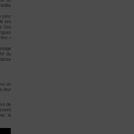
nédite
p pour
lé ses
es Dos
rigues
lino «
issage
ité du
 danse
ans un
, leur
ors de
evient
vec la