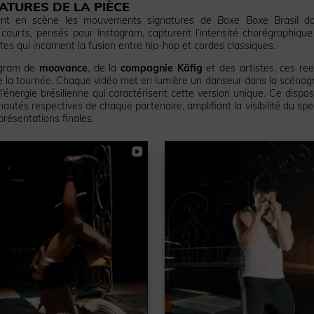
ATURES DE LA PIÈCE
tant en scène les mouvements signatures de
Boxe Boxe Brasil
da
ourts, pensés pour Instagram, capturent l’intensité chorégraphique
es qui incarnent la fusion entre hip-hop et cordes classiques.
tagram de
moovance
, de la
compagnie Käfig
et des artistes, ces ree
 la tournée. Chaque vidéo met en lumière un danseur dans la scénog
l’énergie brésilienne qui caractérisent cette version unique. Ce disposi
utés respectives de chaque partenaire, amplifiant la visibilité du spe
résentations finales.