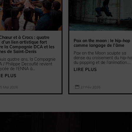
Chœur et à Crocs : quatre
Pax on the moon : le hip-hop
 d’un lien artistique fort
comme langage de l’âme
re la Compagnie DCA et les
nes de Saint-Denis
Pax on the Moon sculpte sa
danse au croisement du hip-ho
uis quatre ans, la Compagnie
du popping et de l'animation....
 / Philippe Decouflé revient
lycée de l'ENNA à...
LIRE PLUS
RE PLUS

27 Fév 2026
5 Mai 2026