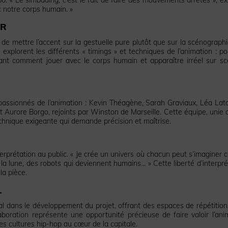
 notre corps humain. »
UR
de mettre l’accent sur la gestuelle pure plutôt que sur la scénographi
xplorent les différents « timings » et techniques de l’animation : po
ant comment jouer avec le corps humain et apparaître irréel sur sc
assionnés de l’animation : Kevin Théagène, Sarah Graviaux, Léa Lato
 Aurore Borgo, rejoints par Winston de Marseille. Cette équipe, unie 
chnique exigeante qui demande précision et maîtrise.
erprétation au public. « Je crée un univers où chacun peut s’imaginer ce
r la lune, des robots qui deviennent humains… » Cette liberté d’interpré
la pièce.
L
al dans le développement du projet, offrant des espaces de répétition
aboration représente une opportunité précieuse de faire valoir l’ani
des cultures hip-hop au cœur de la capitale.