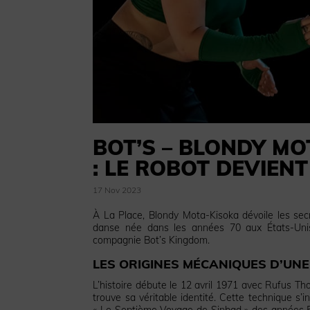
BOT’S – BLONDY MO
: LE ROBOT DEVIEN
17 Nov 2023
À La Place, Blondy Mota-Kisoka dévoile les secr
danse née dans les années 70 aux États-Unis
compagnie Bot’s Kingdom.
LES ORIGINES MÉCANIQUES D’UN
L’histoire débute le 12 avril 1971 avec Rufus T
trouve sa véritable identité. Cette technique s
« Le Septième Voyage de Sinbad » des années 50.