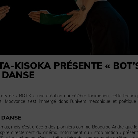
TA-KISOKA PRÉSENTE « BOT’
T DANSE
ets de « BOT’S », une création qui célèbre l’animation, cette techni
. Moovance s’est immergé dans l’univers mécanique et poétique
E DANSE
homas, mais c’est grâce à des pionniers comme Boogaloo Andre que le
’inspire directement du cinéma, notamment du « stop motion » présen
 « Le simbading, c’est le fait de faire des mouvements arrêtés », ex