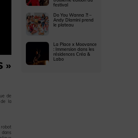
festival
Do You Wanna ?! –
Andy Dlamini prend
le plateau
La Place x Moovance
: Immersion dans les
résidences Créa &
Labo
S »
que de
 de la
 robot
t dans
plique