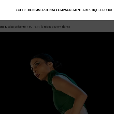
COLLECTION
IMMERSION
ACCOMPAGNEMENT ARTISTIQUE
PRODUCT
ta-Kisoka présente « BOT’S » : le robot devient danse