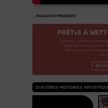
←
RÉALISATION PRÉCÉDENTE
PRÊT•E À METT
Teasers, captations, portrai
subliment votre univers 
danseur•ses, compagnies 
form
RACO
D’AUTRES HISTOIRES ARTISTIQU