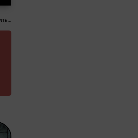
NTE
→