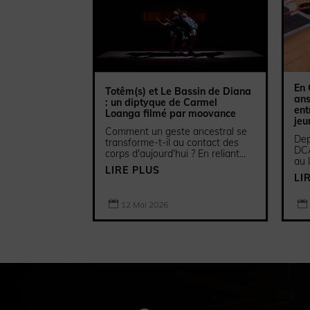
En 
Totêm(s) et Le Bassin de Diana
ans
: un diptyque de Carmel
ent
Loanga filmé par moovance
jeu
Comment un geste ancestral se
Dep
transforme-t-il au contact des
DCA
corps d'aujourd'hui ? En reliant...
au 
LIRE PLUS
LI


12 Mai 2026