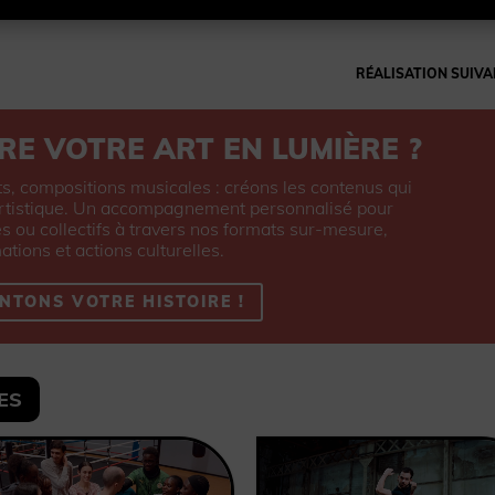
RÉALISATION SUIVA
RE VOTRE ART EN LUMIÈRE ?
ts, compositions musicales : créons les contenus qui
artistique. Un accompagnement personnalisé pour
ou collectifs à travers nos formats sur-mesure,
ations et actions culturelles.
NTONS VOTRE HISTOIRE !
ES