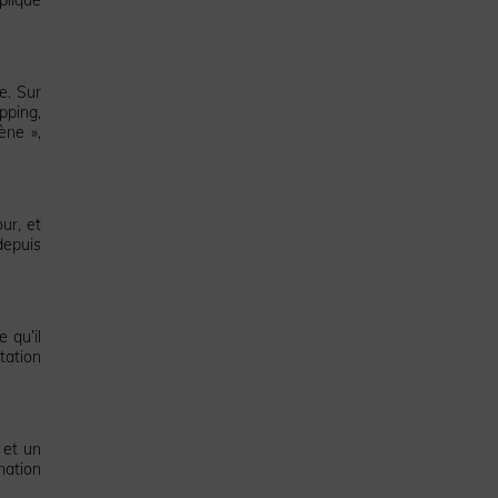
e. Sur
pping,
ène »,
ur, et
depuis
 qu’il
tation
 et un
mation