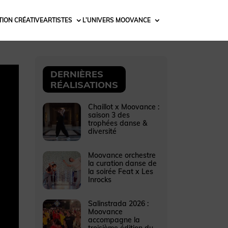
ION CRÉATIVE
ARTISTES
L’UNIVERS MOOVANCE
DERNIÈRES
RÉALISATIONS
Chaillot x Moovance :
saison 3 des
trophées danse &
diversité
Moovance orchestre
la curation danse de
la soirée Feat x Les
Inrocks
Salinstrada 2026 :
Moovance
accompagne la
troisième édition du