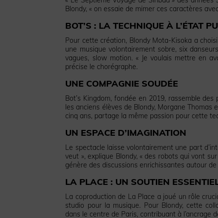
Blondy, « on essaie de mimer ces caractères avec
BOT’S : LA TECHNIQUE À L’ÉTAT P
Pour cette création, Blondy Mota-Kisoka a choisi 
une musique volontairement sobre, six danseurs e
vagues, slow motion. « Je voulais mettre en av
précise le chorégraphe.
UNE COMPAGNIE SOUDÉE
Bot’s Kingdom, fondée en 2019, rassemble des p
les anciens élèves de Blondy, Morgane Thomas et
cinq ans, partage la même passion pour cette te
UN ESPACE D’IMAGINATION
Le spectacle laisse volontairement une part d’int
veut », explique Blondy, « des robots qui vont su
génère des discussions enrichissantes autour de 
LA PLACE : UN SOUTIEN ESSENTIE
La coproduction de La Place a joué un rôle cruci
studio pour la musique. Pour Blondy, cette coll
dans le centre de Paris, contribuant à l’ancrage 